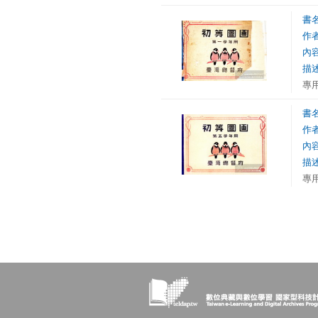
書
作
內
描
專
書
作
內
描
專