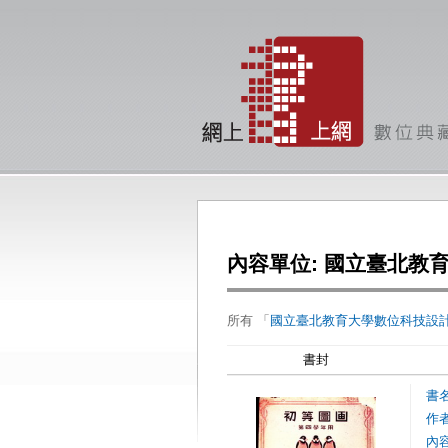
內容單位: 國立臺北教
所有 「
國立臺北教育大學數位科技設
書封
書
作
內